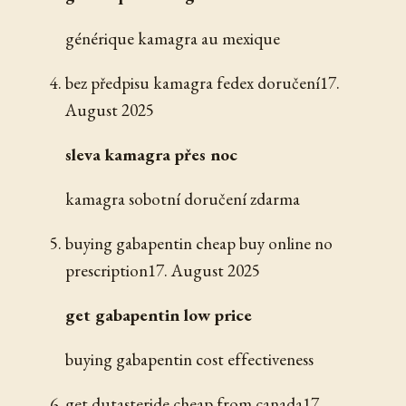
générique kamagra au mexique
bez předpisu kamagra fedex doručení
17.
August 2025
sleva kamagra přes noc
kamagra sobotní doručení zdarma
buying gabapentin cheap buy online no
prescription
17. August 2025
get gabapentin low price
buying gabapentin cost effectiveness
get dutasteride cheap from canada
17.