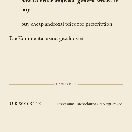
how to order androxal generic where to
buy
buy cheap androxal price for prescription
Die Kommentare sind geschlossen.
URWORTE
URWORTE
Impressum
Datenschutz
AGB
Blog
Lexikon