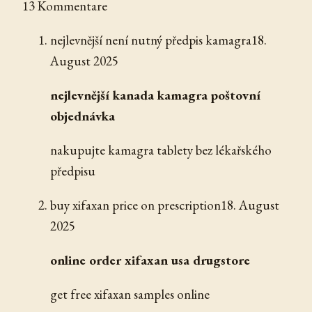
13 Kommentare
nejlevnější není nutný předpis kamagra
18.
August 2025
nejlevnější kanada kamagra poštovní
objednávka
nakupujte kamagra tablety bez lékařského
předpisu
buy xifaxan price on prescription
18. August
2025
online order xifaxan usa drugstore
get free xifaxan samples online