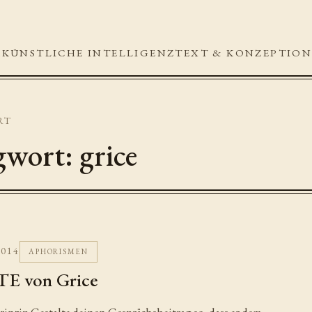
R
KÜNSTLICHE INTELLIGENZ
TEXT & KONZEPTIO
RT
gwort: grice
2014
APHORISMEN
 von Grice