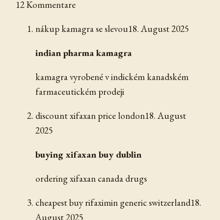
12 Kommentare
nákup kamagra se slevou
18. August 2025
indian pharma kamagra
kamagra vyrobené v indickém kanadském
farmaceutickém prodeji
discount xifaxan price london
18. August
2025
buying xifaxan buy dublin
ordering xifaxan canada drugs
cheapest buy rifaximin generic switzerland
18.
August 2025